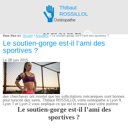
Thibaut
ROSSILLOL
Ostéopathe
06.86.34.23.52
Vous êtes ici :
Accueil
>
Actualités
> Le soutien-gorge est-il l’ami des sportives ?
Le soutien-gorge est-il l’ami des
sportives ?
PRENDRE RENDEZ-VOUS EN LIGNE
Le 08 juin 2015
NAVIGATION
des chercheurs ont montré que les sollicitations mécaniques sont bonnes
pour tonicité des seins. Thibaut ROSSILLOL votre ostéopathe à Lyon 9,
Lyon 7 et Lyon 2 vous explique ce qui est le mieux pour votre poitrine.
Le soutien-gorge est-il l’ami des
sportives ?