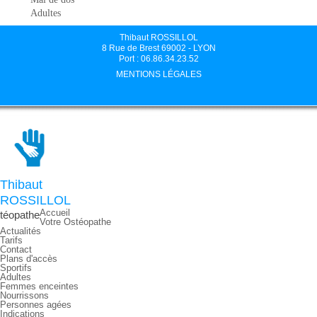
Adultes
Thibaut ROSSILLOL
8 Rue de Brest 69002 - LYON
Port : 06.86.34.23.52
MENTIONS LÉGALES
Thibaut
ROSSILLOL
Accueil
téopathe
Votre Ostéopathe
Actualités
Tarifs
Contact
Plans d'accès
Sportifs
Adultes
Femmes enceintes
Nourrissons
Personnes agées
Indications