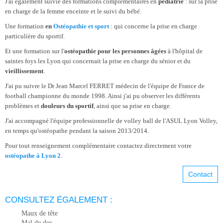
J'ai également suivie des formations complémentaires en
pédiatrie
: sur la prise
en charge de la femme enceinte et le suivi du bébé.
Une formation
en
Ostéopathie et sport
: qui concerne la prise en charge
particulière du sportif.
Et une formation sur l'
ostéopathie pour les personnes âgées
à l'hôpital de
saintes foys les Lyon qui concernait la prise en charge du sénior et du
vieillissement
.
J'ai pu suivre le Dr Jean Marcel FERRET médecin de l'équipe de France de
football championne du monde 1998. Ainsi j'ai pu observer les différents
problèmes et
douleurs du sportif
, ainsi que sa prise en charge.
J'ai accompagné
l'équipe professionnelle de volley ball de l'ASUL Lyon Volley
,
en temps qu'ostéopathe pendant la saison 2013/2014.
Pour tout renseignement complémentaire contactez directement votre
ostéopathe à Lyon 2
.
Contact
CONSULTEZ ÉGALEMENT :
Maux de tête
Mal de dos