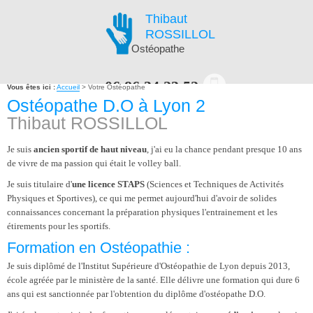
Thibaut
ROSSILLOL
Ostéopathe
06.86.34.23.52
Vous êtes ici :
Accueil
> Votre Ostéopathe
Ostéopathe D.O à Lyon 2
Thibaut ROSSILLOL
PRENDRE RENDEZ-VOUS EN LIGNE
Je suis
ancien sportif de haut niveau
, j'ai eu la chance pendant presque 10 ans
de vivre de ma passion qui était le volley ball.
NAVIGATION
Je suis titulaire d'
une licence STAPS
(Sciences et Techniques de Activités
Physiques et Sportives), ce qui me permet aujourd'hui d'avoir de solides
connaissances concernant la préparation physiques l'entrainement et les
étirements pour les sportifs.
Formation en Ostéopathie :
Je suis diplômé de l'Institut Supérieure d'Ostéopathie de Lyon depuis 2013,
école agréée par le ministère de la santé. Elle délivre une formation qui dure 6
ans qui est sanctionnée par l'obtention du diplôme d'ostéopathe D.O.