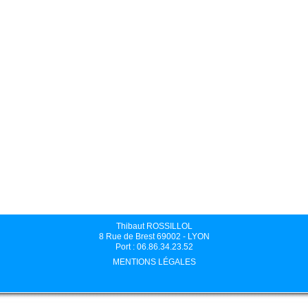
Thibaut ROSSILLOL
8 Rue de Brest 69002 - LYON
Port : 06.86.34.23.52
MENTIONS LÉGALES