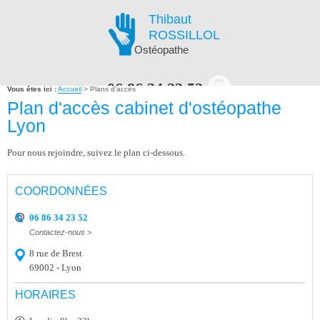
Thibaut
ROSSILLOL
Ostéopathe
06.86.34.23.52
Vous êtes ici :
Accueil
> Plans d'accès
Plan d'accès cabinet d'ostéopathe
Lyon
PRENDRE RENDEZ-VOUS EN LIGNE
Pour nous rejoindre, suivez le plan ci-dessous.
NAVIGATION
COORDONNÉES
06 86 34 23 52
Contactez-nous >
8 rue de Brest
69002 - Lyon
HORAIRES