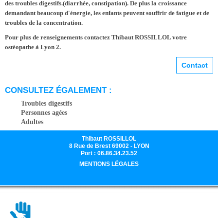
des troubles digestifs.(
diarrhée, constipation
). De plus la croissance
demandant beaucoup d'énergie, les enfants peuvent souffrir de fatigue et de
troubles de la concentration.
Pour plus de renseignements contactez Thibaut ROSSILLOL votre
ostéopathe à Lyon 2.
Contact
CONSULTEZ ÉGALEMENT :
Troubles digestifs
Personnes agées
Adultes
Thibaut ROSSILLOL
8 Rue de Brest 69002 - LYON
Port : 06.86.34.23.52
MENTIONS LÉGALES