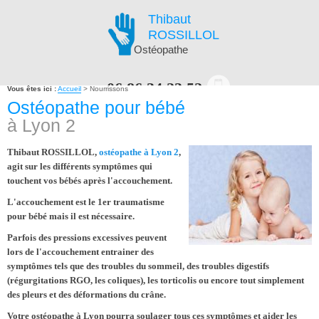
Thibaut
ROSSILLOL
Ostéopathe
06.86.34.23.52
Vous êtes ici :
Accueil
> Nourrissons
Ostéopathe pour bébé
à Lyon 2
PRENDRE RENDEZ-VOUS EN LIGNE
Thibaut ROSSILLOL,
ostéopathe à Lyon 2
,
agit sur les différents symptômes qui
NAVIGATION
touchent vos
bébés
après l'accouchement
.
L'accouchement est le 1er traumatisme
pour bébé mais il est nécessaire.
Parfois des pressions excessives peuvent
lors de l'accouchement entrainer des
symptômes tels que des
troubles du sommeil
, des troubles digestifs
(
régurgitations RGO, les coliques
), les
torticolis
ou encore tout simplement
des pleurs et des
déformations du crâne
.
Votre ostéopathe à Lyon pourra soulager tous ces symptômes et aider les