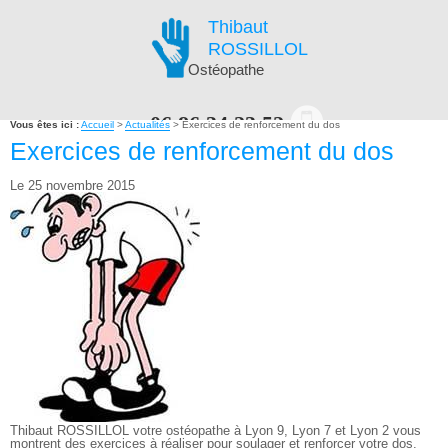
Thibaut
ROSSILLOL
Ostéopathe
06.86.34.23.52
Vous êtes ici :
Accueil
>
Actualités
> Exercices de renforcement du dos
Exercices de renforcement du dos
Le 25 novembre 2015
PRENDRE RENDEZ-VOUS EN LIGNE
NAVIGATION
Thibaut ROSSILLOL votre ostéopathe à Lyon 9, Lyon 7 et Lyon 2 vous
montrent des exercices à réaliser pour soulager et renforcer votre dos.